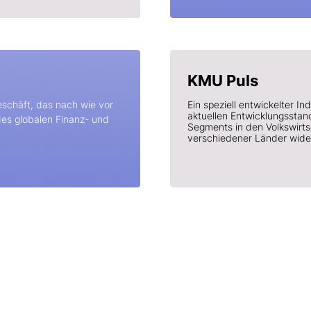
KMU Puls
eschäft, das nach wie vor
Ein speziell entwickelter In
aktuellen Entwicklungssta
des globalen Finanz- und
Segments in den Volkswirt
verschiedener Länder wide
Unsere Produkte
KMU-Bewertungssystem