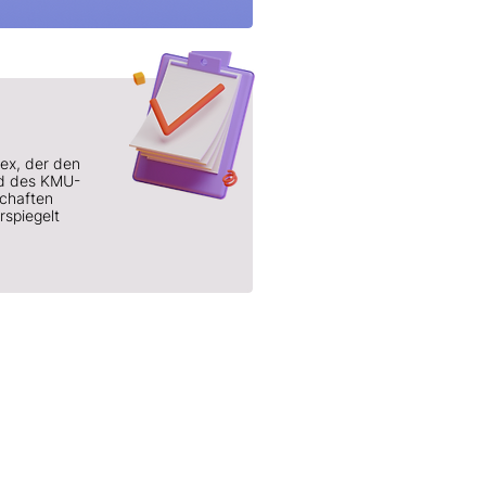
dex, der den
nd des KMU-
schaften
rspiegelt
Über uns
Kunden