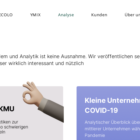
ECOLO
YMIX
Analyse
Kunden
Über u
llem und Analytik ist keine Ausnahme. Wir veröffentlichen se
er wirklich interessant und nützlich
Kleine Unterne
 KMU
COVID-19
tiken zur
Analytischer Überblick übe
so schwierigen
mittlerer Unternehmen wäh
eln
Pandemie