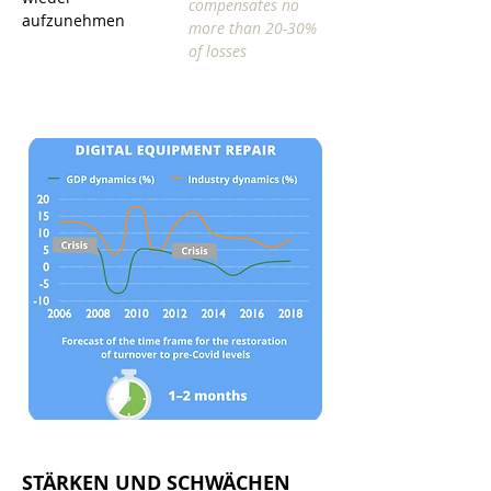
compensates no
aufzunehmen
more than 20-30%
of losses
STÄRKEN UND SCHWÄCHEN