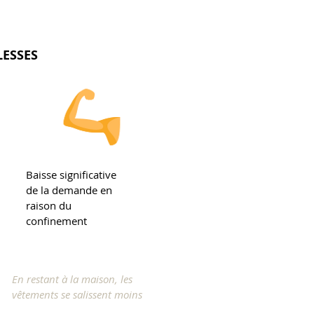
LESSES
Baisse significative
de la demande en
raison du
confinement
En restant à la maison, les
vêtements se salissent moins