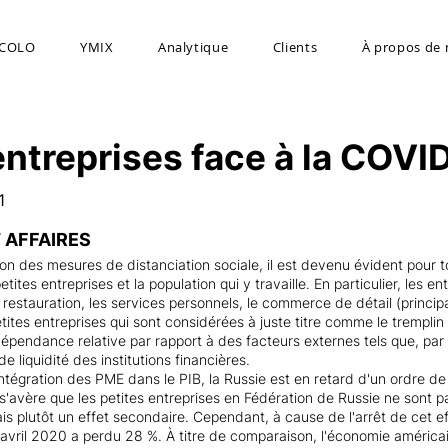
COLO
YMIX
Analytique
Clients
À propos de
entreprises face à la COVI
1
 AFFAIRES
on des mesures de distanciation sociale, il est devenu évident pour 
tites entreprises et la population qui y travaille. En particulier, les e
 la restauration, les services personnels, le commerce de détail (princ
tites entreprises qui sont considérées à juste titre comme le trempli
épendance relative par rapport à des facteurs externes tels que, par 
e liquidité des institutions financières.
intégration des PME dans le PIB, la Russie est en retard d'un ordre d
il s'avère que les petites entreprises en Fédération de Russie ne son
ais plutôt un effet secondaire. Cependant, à cause de l'arrêt de cet ef
avril 2020 a perdu 28 %. À titre de comparaison, l'économie américa