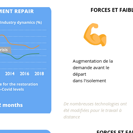
FORCES ET FAIB
Augmentation de la
demande avant le
départ
dans l'isolement
De nombreuses technologies ont
été modifiées pour le travail à
distance
FORCES ET FA