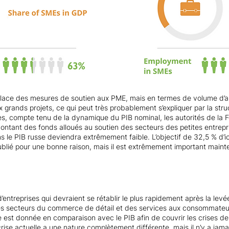
lace des mesures de soutien aux PME, mais en termes de volume d’ai
 grands projets, ce qui peut très probablement s’expliquer par la stru
tes, compte tenu de la dynamique du PIB nominal, les autorités de la 
ntant des fonds alloués au soutien des secteurs des petites entrepri
le PIB russe deviendra extrêmement faible. L’objectif de 32,5 % d’ic
lié pour une bonne raison, mais il est extrêmement important mainte
entreprises qui devraient se rétablir le plus rapidement après la levé
es secteurs du commerce de détail et des services aux consommateu
e est donnée en comparaison avec le PIB afin de couvrir les crises 
ise actuelle a une nature complètement différente, mais il n’y a jamai