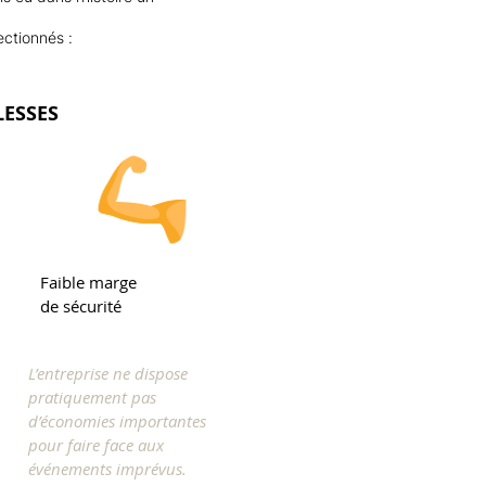
ectionnés :
LESSES
Faible marge
de sécurité
L’entreprise ne dispose
pratiquement pas
d’économies importantes
pour faire face aux
événements imprévus.