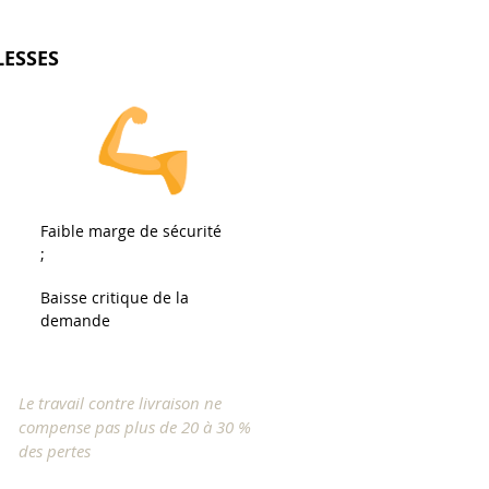
LESSES
Faible marge de sécurité
;
Baisse critique de la
demande
Le travail contre livraison ne
compense pas plus de 20 à 30 %
des pertes