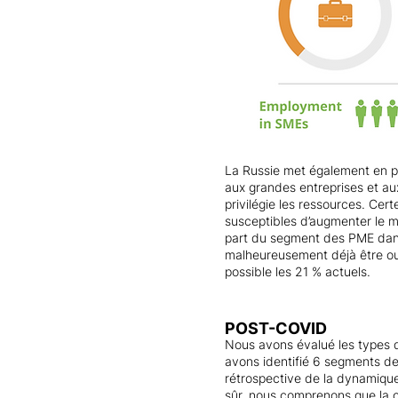
La Russie met également en p
aux grandes entreprises et aux
privilégie les ressources. Cer
susceptibles d’augmenter le mo
part du segment des PME dans 
malheureusement déjà être oub
possible les 21 % actuels.
POST-COVID
Nous avons évalué les types d’
avons identifié 6 segments d
rétrospective de la dynamiqu
sûr, nous comprenons que la cr