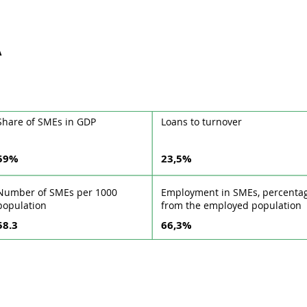
A
Share of SMEs in GDP
Loans to turnover
59%
23,5%
Number of SMEs per 1000
Employment in SMEs, percenta
population
from the employed population
58.3
66,3%