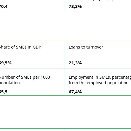
70.4
73,3%
Share of SMEs in GDP
Loans to turnover
59,5%
21,3%
Number of SMEs per 1000
Employment in SMEs, percenta
population
from the employed population
55,5
67,4%