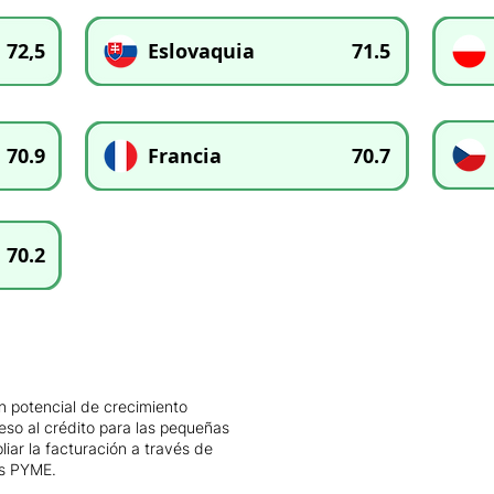
72,5
Eslovaquia
71.5
70.9
Francia
70.7
70.2
n potencial de crecimiento
eso al crédito para las pequeñas
ar la facturación a través de
as PYME.