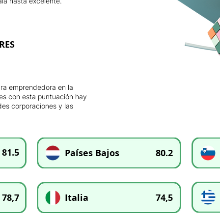
la hasta excelente.
RES
tura emprendedora en la
íses con esta puntuación hay
des corporaciones y las
81.5
Países Bajos
80.2
78,7
Italia
74,5