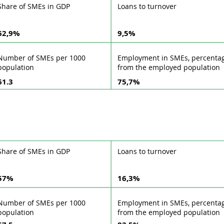
Share of SMEs in GDP
Loans to turnover
62,9%
9,5%
Number of SMEs per 1000
Employment in SMEs, percenta
population
from the employed population
61.3
75,7%
Share of SMEs in GDP
Loans to turnover
57%
16,3%
Number of SMEs per 1000
Employment in SMEs, percenta
population
from the employed population