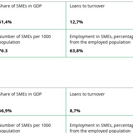
Share of SMEs in GDP
Loans to turnover
61,4%
12,7%
Number of SMEs per 1000
Employment in SMEs, percenta
population
from the employed population
76.3
63,8%
Share of SMEs in GDP
Loans to turnover
66,9%
8,7%
Number of SMEs per 1000
Employment in SMEs, percenta
population
from the employed population